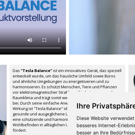
Das
"Tesla Balance"
ist ein innovatives Gerät, das speziell
entwickelt wurde, um das häusliche Umfeld sowie Büros
und ähnliche Umgebungen zu energetisieren und zu
harmonisieren. Es schützt Menschen, Tiere und Pflanzen
vor elektromagnetischer Strahlung, fördert ein gesundes
Raumklima und trägt somit wesentlich zum Wohlbefinden
bei. Durch seine einfache Anwendung und die sichere
Ihre Privatsphäre
Wirkung ist "Tesla Balance" ideal für alle, die Wert auf eine
gesunde und ausgeglichene Lebensweise legen. Es bietet
Diese Website verwendet 
eine schützende und harmonisierende Wirkung, die das
Wohlbefinden in alltäglichen Umgebungen unterstützt und
besseres Internet-Erlebni
fördert.
besser an Ihre Bedürfnis