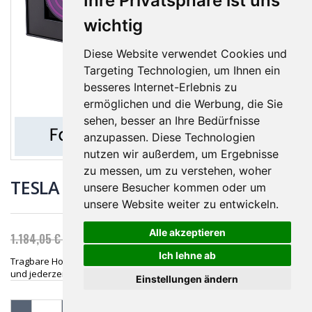
Ihre Privatsphäre ist uns
1.184,05 €
1.184,05 €
1.134,07 €
1.134,07 €
Pack
Pack
wichtig
TESLA 2Go
TESLA 2Go
Diese Website verwendet Cookies und
Targeting Technologien, um Ihnen ein
406,98 €
406,98 €
besseres Internet-Erlebnis zu
357,00 €
357,00 €
ermöglichen und die Werbung, die Sie
sehen, besser an Ihre Bedürfnisse
TESLA
TESLA
anzupassen. Diese Technologien
Balance
Balance
nutzen wir außerdem, um Ergebnisse
882,98 €
882,98 €
833,00 €
833,00 €
zu messen, um zu verstehen, woher
TESLA 2Go Family Bundle 4er Pack
unsere Besucher kommen oder um
unsere Website weiter zu entwickeln.
1.134,07 €
Alle akzeptieren
1.184,05 €
(MwSt. ist im Preis inbegriffen.)
Ich lehne ab
Tragbare Hochfrequenz-Technologie für Ihr Wohlbefinden – Überall
und jederzeit
Einstellungen ändern