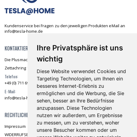
Kundenservice bei Fragen zu den jeweiligen Produkten eMail an
info@tesla-home.de
Ihre Privatsphäre ist uns
KONTAKTIEREN SIE UNS
wichtig
Die Plusmacher GmbH & Co. KG
Zettachring 10 70567 Stuttgart
Diese Website verwendet Cookies und
Telefon:
Targeting Technologien, um Ihnen ein
+49 (0) 711 69976 36
besseres Internet-Erlebnis zu
E-Mail:
ermöglichen und die Werbung, die Sie
info@tesla-home.de
sehen, besser an Ihre Bedürfnisse
anzupassen. Diese Technologien
RECHTLICHES
nutzen wir außerdem, um Ergebnisse
zu messen, um zu verstehen, woher
Impressum
unsere Besucher kommen oder um
WIDERRUFSBELEHRUNG