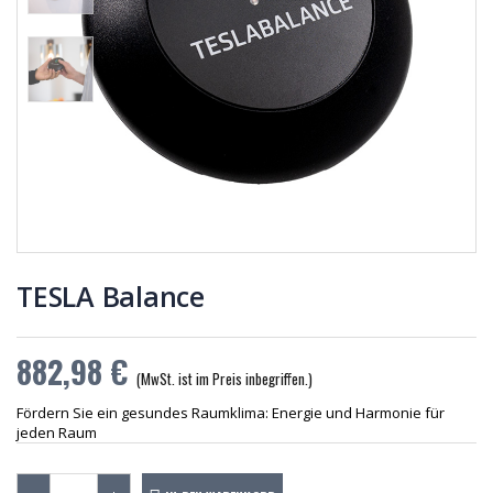
882,98 €
882,98 €
USB – C
USB – C
Netzteil für
Netzteil für
Tesla 2Go
Tesla 2Go
9,52 €
9,52 €
TESLA 2Go
TESLA 2Go
406,98 €
406,98 €
TESLA Balance
882,98 €
(MwSt. ist im Preis inbegriffen.)
Fördern Sie ein gesundes Raumklima: Energie und Harmonie für
jeden Raum