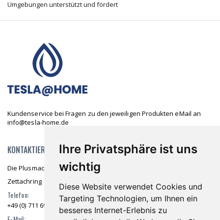
Umgebungen unterstützt und fördert
Kundenservice bei Fragen zu den jeweiligen Produkten eMail an
info@tesla-home.de
Ihre Privatsphäre ist uns
KONTAKTIEREN SIE UNS
wichtig
Die Plusmacher GmbH & Co. KG
Zettachring 10 70567 Stuttgart
Diese Website verwendet Cookies und
Telefon:
Targeting Technologien, um Ihnen ein
+49 (0) 711 69976 36
besseres Internet-Erlebnis zu
E-Mail: