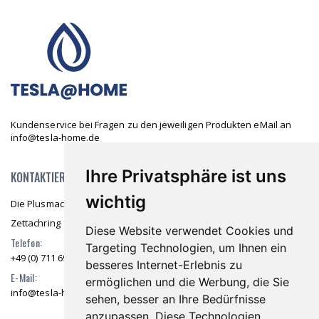
Kundenservice bei Fragen zu den jeweiligen Produkten eMail an
info@tesla-home.de
Ihre Privatsphäre ist uns
KONTAKTIEREN SIE UNS
wichtig
Die Plusmacher GmbH & Co. KG
Zettachring 10 70567 Stuttgart
Diese Website verwendet Cookies und
Telefon:
Targeting Technologien, um Ihnen ein
+49 (0) 711 69976 36
besseres Internet-Erlebnis zu
E-Mail:
ermöglichen und die Werbung, die Sie
info@tesla-home.de
sehen, besser an Ihre Bedürfnisse
anzupassen. Diese Technologien