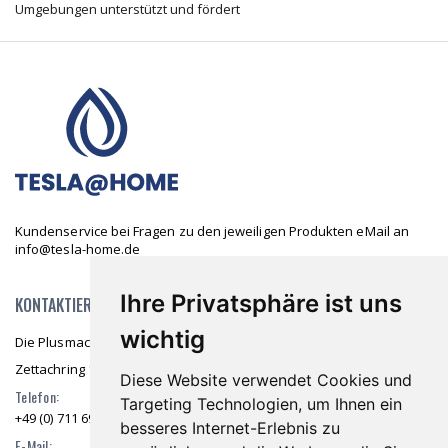
Umgebungen unterstützt und fördert
Kundenservice bei Fragen zu den jeweiligen Produkten eMail an
info@tesla-home.de
Ihre Privatsphäre ist uns
KONTAKTIEREN SIE UNS
wichtig
Die Plusmacher GmbH & Co. KG
Zettachring 10 70567 Stuttgart
Diese Website verwendet Cookies und
Telefon:
Targeting Technologien, um Ihnen ein
+49 (0) 711 69976 36
besseres Internet-Erlebnis zu
E-Mail: