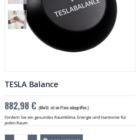
1.184,05 €
1.184,05 €
Pack
Pack
TESLA
TESLA
Balance
Balance
882,98 €
882,98 €
TESLA 2Go
TESLA 2Go
406,98 €
406,98 €
TESLA Balance
882,98 €
(MwSt. ist im Preis inbegriffen.)
Fördern Sie ein gesundes Raumklima: Energie und Harmonie für
jeden Raum