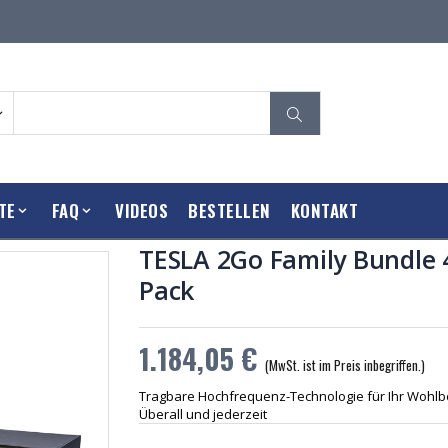
TE
FAQ
VIDEOS
BESTELLEN
KONTAKT
TESLA 2Go Family Bundle 
Pack
1.184,05 €
(MwSt. ist im Preis inbegriffen.)
Tragbare Hochfrequenz-Technologie für Ihr Wohlb
USB – C Netzteil für
USB – 
Überall und jederzeit
Tesla 2Go
Tesla
9,52 €
9,52 