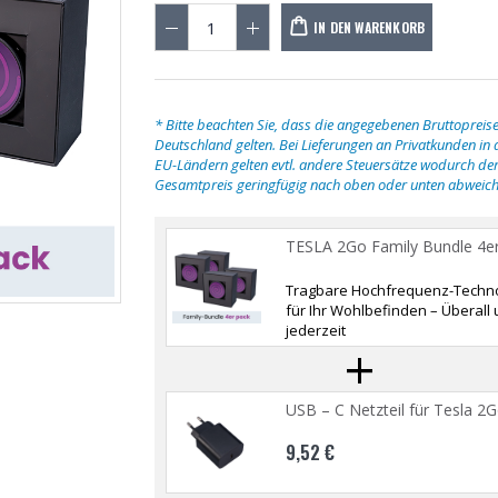
IN DEN WARENKORB
TESLA 2Go Family
TESLA
Bundle 4er Pack
Bundl
1.184,05 €
1.184
* Bitte beachten Sie, dass die angegebenen Bruttopreise
Deutschland gelten. Bei Lieferungen an Privatkunden in
EU-Ländern gelten evtl. andere Steuersätze wodurch de
Gesamtpreis geringfügig nach oben oder unten abweich
water resonator
water
763,98 €
763,9
TESLA 2Go Family Bundle 4e
Tragbare Hochfrequenz-Techno
für Ihr Wohlbefinden – Überall
TESLA Balance
TESLA
jederzeit
+
882,98 €
882,9
USB – C Netzteil für Tesla 2
TESLA 2Go
TESLA
9,52 €
406,98 €
406,9