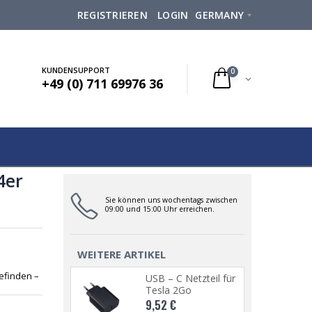
REGISTRIEREN
LOGIN
GERMANY
KUNDENSUPPORT
0
+49 (0) 711 69976 36
4er
Sie können uns wochentags zwischen
09:00 und 15:00 Uhr erreichen.
WEITERE ARTIKEL
efinden –
C Netzteil für
USB – C Netzteil für
 2Go
Tesla 2Go
€
9,52 €