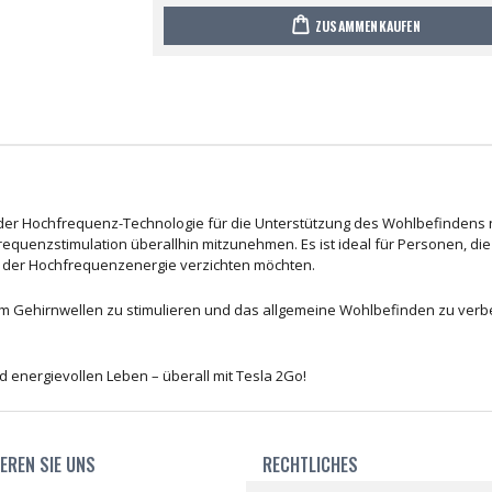
ZUSAMMENKAUFEN
en der Hochfrequenz-Technologie für die Unterstützung des Wohlbefindens 
frequenzstimulation überallhin mitzunehmen. Es ist ideal für Personen, die
g der Hochfrequenzenergie verzichten möchten.
 um Gehirnwellen zu stimulieren und das allgemeine Wohlbefinden zu verb
 energievollen Leben – überall mit Tesla 2Go!
EREN SIE UNS
RECHTLICHES