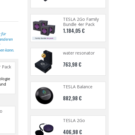
 2Go Family
TESLA 2Go Family
e 4er Pack
Bundle 4er Pack
,05 €
1.184,05 €
 für
 anderen
r
en kann.
 resonator
water resonator
8 €
763,98 €
r Pack
logie
 und
 Balance
TESLA Balance
8 €
882,98 €
Go
 2Go
TESLA 2Go
8 €
406,98 €